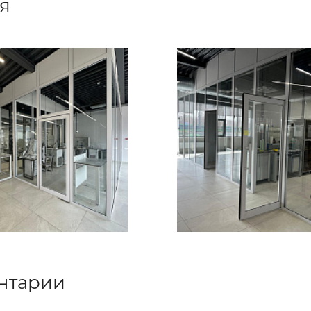
я
нтарии