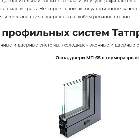
 дополнительной защите от влаги или ультрафиолетового
я пыль и грязь. Не теряет свои эксплуатационные качеств
ут использоваться совершенно в любом регионе страны.
 профильных систем Татп
онные и дверные системы, «холодные» оконные и дверные 
Окна, двери МП-65 с терморазрыв