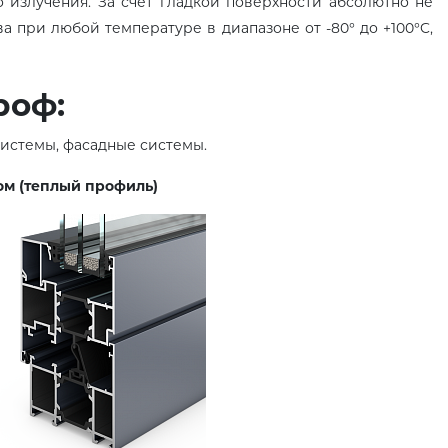
 излучения. За счет гладкой поверхности абсолютно не
а при любой температуре в диапазоне от -80° до +100°C,
роф:
системы, фасадные системы.
ом (теплый профиль)