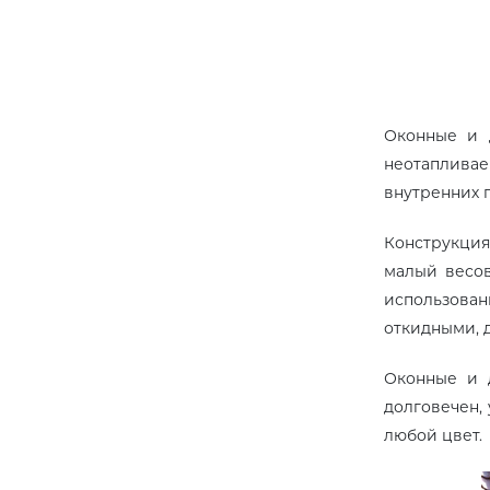
Оконные и 
неотапливае
внутренних 
Конструкция
малый весов
использова
откидными, 
Оконные и 
долговечен, 
любой цвет.