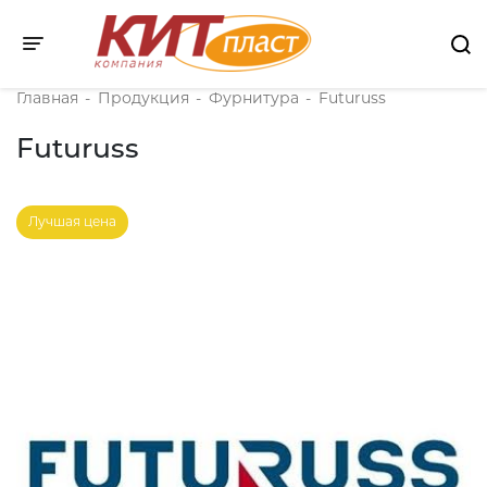
Toggle navigation
Главная
-
Продукция
-
Фурнитура
-
Futuruss
Futuruss
Лучшая цена