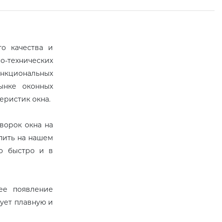
го качества и
-технических
кциональных
ынке оконных
еристик окна.
ворок окна на
пить на нашем
о быстро и в
ее появление
ует плавную и