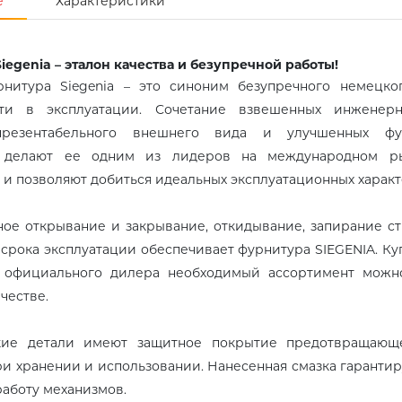
е
Характеристики
iegenia – эталон качества и безупречной работы!
нитура Siegenia – это синоним безупречного немецко
сти в эксплуатации. Сочетание взвешенных инженерно
презентабельного внешнего вида и улучшенных фун
 делают ее одним из лидеров на международном р
 и позволяют добиться идеальных эксплуатационных характ
ое открывание и закрывание, откидывание, запирание ст
срока эксплуатации обеспечивает фурнитура SIEGENIA. Ку
у официального дилера необходимый ассортимент можн
честве.
кие детали имеют защитное покрытие предотвращающ
и хранении и использовании. Нанесенная смазка гарантир
работу механизмов.