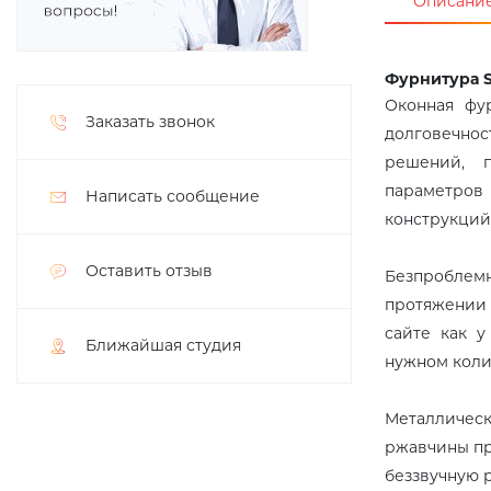
Описани
Фурнитура S
Оконная фур
Заказать звонок
долговечно
решений, 
параметров
Написать сообщение
конструкций
Оставить отзыв
Безпроблемн
протяжении 
сайте как 
Ближайшая студия
нужном коли
Металличес
ржавчины пр
беззвучную 