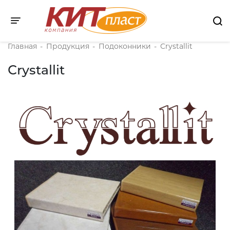
Toggle navigation
Главная
-
Продукция
-
Подоконники
-
Сrystallit
Сrystallit