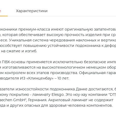
е
Характеристики
оконники премиум-класса имеют оригинальную запатенто
, которая обеспечивает высокую прочность изделия при с
есе. Уникальная система чередования наклонных и вертик
пособствует повышению устойчивости подоконника к деф
на сжатие и изгиб.
я ПВХ-основы применяется исключительно безопасное имп
 изготавливаются на высокотехнологичном немецком обо
м контролем всех этапов производства. Официальная гара
водителя ИЗ «Клинценбау» – 10 лет.
азатели износостойкости подоконника Данке достигаются, 
ому покрытию - ламинату Elesgo. Это ноу-хау компании "DT
laechen GmbH", Германия. Акриловый ламинат не содержит
да и других опасных для здоровья человека компонентов.