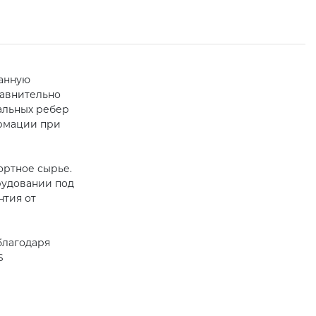
ванную
равнительно
альных ребер
ормации при
ортное сырье.
рудовании под
нтия от
благодаря
S