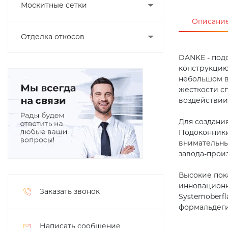
Москитные сетки
Описани
Отделка откосов
DANKE - под
конструкцию
небольшом в
жесткости с
воздействии 
Для создани
Подоконники
внимательны
завода-произ
Высокие пок
инновационн
Заказать звонок
Systemoberf
формальдеги
Написать сообщение