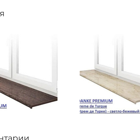
я
нтарии