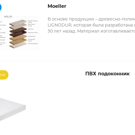
Moeller
В основе продукции – древесно-поли
LIGNODUR, которая была разработана 
30 лет назад. Материал изготавливает
древесной муки, сверху наносится а
многослойный ламинат (защита от уль
ПВХ подоконник
ена